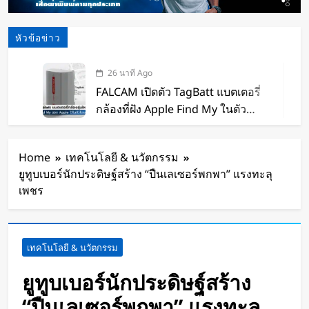
หัวข้อข่าว
26 นาที Ago
FALCAM เปิดตัว TagBatt แบตเตอรี่
กล้องที่ฝัง Apple Find My ในตัว
พร้อม USB-C ความจุ 2,600mAh
2 วัน Ago
ชาร์จได้โดยตรง เหมาะกับช่างภาพ
HUAWEI เปิดตัว Power Bank
Home
เทคโนโลยี & นวัตกรรม
สายเดินทาง
12,000mAh ชาร์จไว 100W พร้อม
ยูทูบเบอร์นักประดิษฐ์สร้าง “ปืนเลเซอร์พกพา” แรงทะลุ
สาย USB-C ในตัว
2 วัน Ago
เพชร
หุ่นยนต์ Humanoid จีนก้าวกระโดด
จากโชว์เทคโนโลยีสู่การทำงานจริง
2 วัน Ago
เทคโนโลยี & นวัตกรรม
สตาร์ทอัพรัฐออริกอนพัฒนา AI Data
Center ลอยน้ำ ใช้พลังงานจากคลื่น
ยูทูบเบอร์นักประดิษฐ์สร้าง
ทะเลผลิตไฟฟ้า และใช้น้ำทะเลช่วย
2 วัน Ago
“ปืนเลเซอร์พกพา” แรงทะลุ
ระบายความร้อน