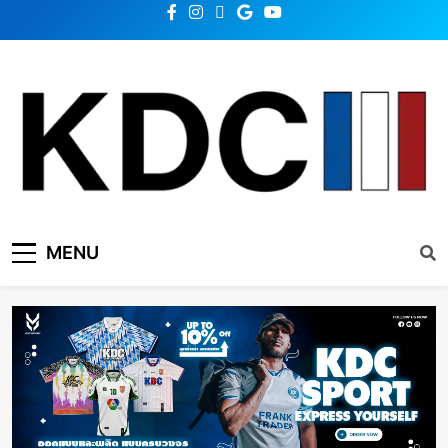
KDC SOLUTION | เคดีซี
รวมข่าวสารเทคโนโลยี,สุขภาพ,นวัตกรรมและเทรนด์ใหม่
MENU
โซลูชั่น