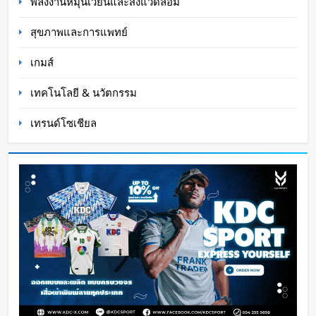
พลังงานหมุนเวียนและสิ่งแวดล้อม
สุขภาพและการแพทย์
เกมส์
เทคโนโลยี & นวัตกรรม
เทรนด์โซเชียล
หุ่นยนต์ Humanoid จีนก้าวกระโดด จากโชว์
เทคโนโลยีสู่การทำงานจริง
Oat Content
2 วัน ago