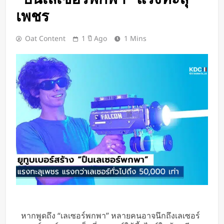
จีนเปิดตัว “xianglong” เครื่องขุดอุ
เพชร
โมงค์ไฮบริด เจาะ-ระเบิดหิน เครื่อง
แรกของโลก
2 วัน Ago
Oat Content
1 ปี Ago
1 Mins
Google DeepMind เปิดตัว Weather
Lab แพลตฟอร์ม AI สำหรับคาด
การณ์สภาพอากาศและพายุหมุนเขต
3 วัน Ago
ร้อนล่วงหน้าได้สูงสุด 15 วัน
ChatGPT ทะลุ 1 พันล้านผู้ใช้ต่อ
สัปดาห์ เร็วที่สุดในโลก AI
3 วัน Ago
Xiaomi เปิดตัว SUV พร้อมพื้นที่นอน
ชั้นบน รองรับผู้โดยสารได้ 7 ที่นั่ง
3 วัน Ago
นักวิจัย NUS CDE พัฒนา “ผิว
อิเล็กทรอนิกส์” ที่รับรู้การสัมผัสและ
ซ่อมแซมตัวเองใต้น้ำได้
3 วัน Ago
K-18M โดรนรบฝีมือคนไทย ทดสอบ
บินสำเร็จครั้งแรก
หากพูดถึง “เลเซอร์พกพา” หลายคนอาจนึกถึงเลเซอร์