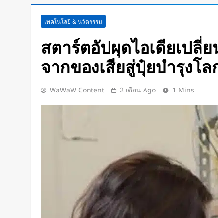
นักวิจัย NUS CDE พัฒนา “ผิวอิเล็กท
เทคโนโลยี & นวัตกรรม
การสัมผัสและซ่อมแซมตัวเองใต้น้
สตาร์ตอัปผุดไอเดียเปลี่ย
6 ชั่วโมง Ago
K-18M โดรนรบฝีมือคนไทย ทดสอบ
จากของเสียสู่ปุ๋ยบำรุงโล
1 วัน Ago
BlaBlaCar เปิดให้บริการในไทย 
WaWaW Content
2 เดือน Ago
1 Mins
ระหว่างเมือง ช่วยหารค่าน้ำมันแ
1 วัน Ago
กำไรพุ่ง SK Hynix ทำสถิติสูงสุด
เท่า
1 วัน Ago
Disney+ จับมือ TikTok ดึงครีเอเต
แฟนคลับให้เป็นผู้สร้างคอนเทนต์
1 วัน Ago
ทีมนักศึกษาจากเนเธอร์แลนด์เปิดต