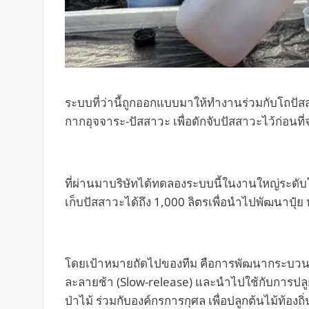
ระบบที่ว่านี้ถูกออกแบบมาให้ทำงานร่วมกับโถป
กากอุจจาระ-ปัสสาวะ เพื่อดักจับปัสสาวะไว้ก่อน
ที่ผ่านมาบริษัทได้ทดลองระบบนี้ในงานใหญ่ระ
เก็บปัสสาวะได้ถึง 1,000 ลิตรเพื่อนำไปพัฒนาปุ๋ย
โดยเป้าหมายถัดไปของทีม คือการพัฒนากระบวนการส
ละลายช้า (Slow-release) และนำไปใช้กับการปล
ป่าไม้ ร่วมกับองค์กรการกุศล เพื่อปลูกต้นไม้ท้อ