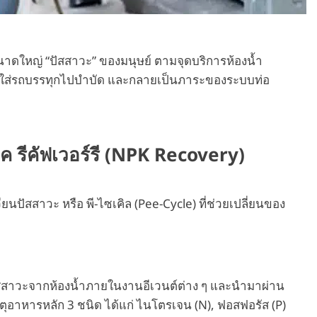
าดใหญ่ “ปัสสาวะ” ของมนุษย์ ตามจุดบริการห้องน้ำ
รวมใส่รถบรรทุกไปบำบัด และกลายเป็นภาระของระบบท่อ
เค รีคัฟเวอร์รี (NPK Recovery)
ยนปัสสาวะ หรือ พี-ไซเคิล (Pee-Cycle) ที่ช่วยเปลี่ยนของ
บปัสสาวะจากห้องน้ำภายในงานอีเวนต์ต่าง ๆ และนำมาผ่าน
ตุอาหารหลัก 3 ชนิด ได้แก่ ไนโตรเจน (N), ฟอสฟอรัส (P)