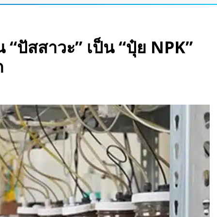
รอนิกส์” ที่รับรู้
ำได้
น “ปัสสาวะ” เป็น “ปุ๋ย NPK”
บินสำเร็จครั้งแรก
ก
แพลตฟอร์มคาร์พูล
ละค่าทางด่วน
 กวาดรายได้มากขึ้น 6
อร์เข้าแอป เปลี่ยน
ัว Stella Juva รถ