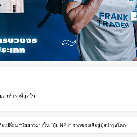
ปดาห์ เร็วที่สุดใน
นชั้นบน รองรับผู้
ียเปลี่ยน “ปัสสาวะ” เป็น “ปุ๋ย NPK” จากของเสียสู่ปุ๋ยบำรุงโลก