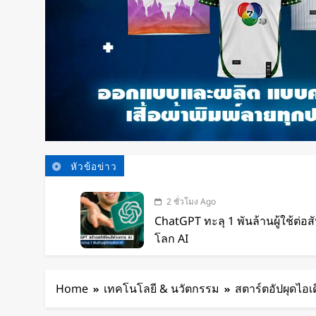
หัวข้อข่าว
2 ชั่วโมง Ago
ChatGPT ทะลุ 1 พันล้านผู้ใช้ต่อสั
โลก AI
3 ชั่วโมง Ago
Xiaomi เปิดตัว SUV พร้อมพื้นที่นอ
Home
เทคโนโลยี & นวัตกรรม
สตาร์ตอัปผุดไอเด
โดยสารได้ 7 ที่นั่ง
4 ชั่วโมง Ago