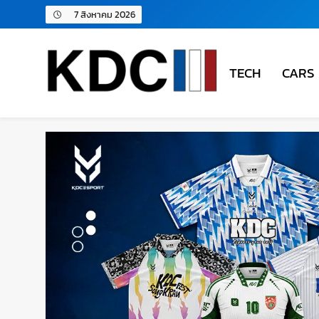
7 สิงหาคม 2026
TECH
CARS
KDC SOLUTION | เคดีซี โซลู
รวมข่าวสารเทคโนโลยี,สุขภาพ,นวัตกรรมและเทรนด์ให