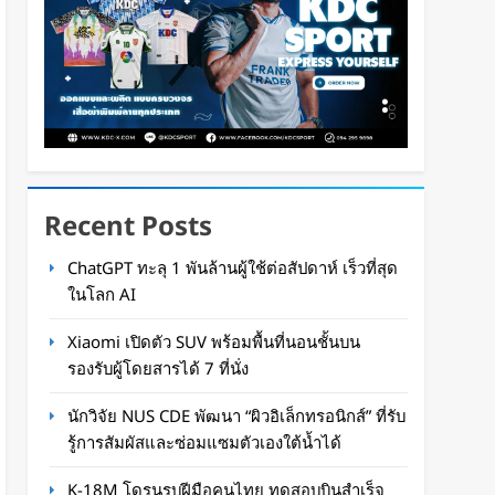
Recent Posts
ChatGPT ทะลุ 1 พันล้านผู้ใช้ต่อสัปดาห์ เร็วที่สุด
ในโลก AI
Xiaomi เปิดตัว SUV พร้อมพื้นที่นอนชั้นบน
รองรับผู้โดยสารได้ 7 ที่นั่ง
นักวิจัย NUS CDE พัฒนา “ผิวอิเล็กทรอนิกส์” ที่รับ
รู้การสัมผัสและซ่อมแซมตัวเองใต้น้ำได้
K-18M โดรนรบฝีมือคนไทย ทดสอบบินสำเร็จ