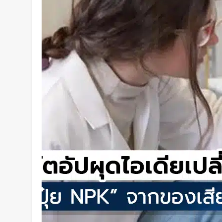
พยาบาลพลังงานแสงอาทิตย์คันแร
กว่า 700 กม.
2 วัน Ago
เปิดตัว CMF Clip Pro หูฟังคลิปหน
Smart Dial บนเคสชาร์จ และแบตฯ
ชั่วโมง
2 วัน Ago
Spotify เพิ่มโหมดวิ่งใหม่ ปรับ
รูปแบบการฝึก