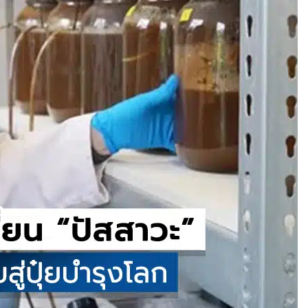
กของโลก วิ่งไกล
ีบหูรุ่นแรก! มาพร้อม
 ใช้งานสูงสุด 32.5
เพลงตามความเร็วและ