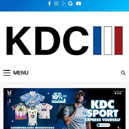
KDC SOLUTION | เคดีซี
รวมข่าวสารเทคโนโลยี,สุขภาพ,นวัตกรรมและเทรนด์ใหม่
MENU
โซลูชั่น