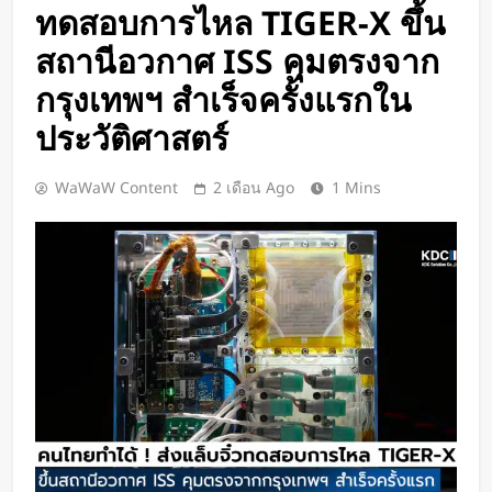
เปิดตัว CMF Clip Pro หูฟังคลิปหนีบหู
ทดสอบการไหล TIGER-X ขึ้น
รุ่นแรก! มาพร้อม Smart Dial บนเคส
สถานีอวกาศ ISS คุมตรงจาก
ชาร์จ และแบตฯ ใช้งานสูงสุด 32.5
2 วัน Ago
ชั่วโมง
กรุงเทพฯ สำเร็จครั้งแรกใน
Spotify เพิ่มโหมดวิ่งใหม่ ปรับเพลง
ตามความเร็วและรูปแบบการฝึก
ประวัติศาสตร์
2 วัน Ago
Meta Horizon+ จับมือ Xbox Game
WaWaW Content
2 เดือน Ago
1 Mins
Pass เปลี่ยนแว่น Meta Quest ให้
กลายเป็นจอเกมเสมือนขนาด 26 ฟุต
2 วัน Ago
ชัดแม้แสงน้อย! จีนพัฒนาแว่น Night
Vision มองกลางคืนได้ครบทุกสี
2 วัน Ago
เปลี่ยนขยะพลาสติกเป็นพลังงาน
สะอาด! นักวิจัยค้นพบวิธีผลิต
“ไฮโดรเจน” จากพลาสติกผสม โดย
2 วัน Ago
ไม่ต้องคัดแยกก่อน
“MouthPad” เมาส์ควบคุมด้วย “ลิ้น”
ช่วยให้ผู้พิการใช้คอมฯ ได้โดยไม่ต้อง