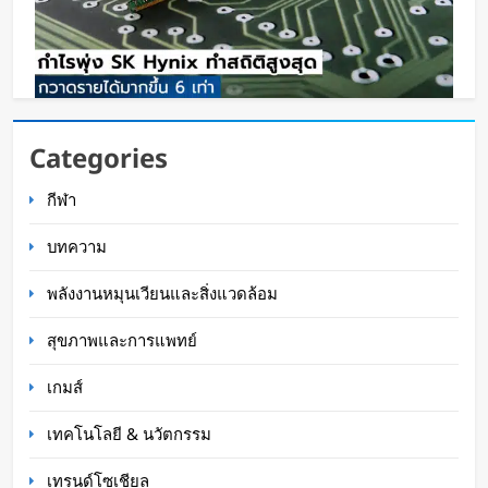
กำไรพุ่ง SK Hynix ทำสถิติสูงสุด กวาดรายได้มาก
Categories
ขึ้น 6 เท่า
กีฬา
WaWaW Content
17 ชั่วโมง ago
บทความ
พลังงานหมุนเวียนและสิ่งแวดล้อม
สุขภาพและการแพทย์
เกมส์
เทคโนโลยี & นวัตกรรม
เทรนด์โซเชียล