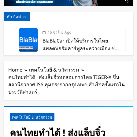
หัวข้อข่าว
15 ชั่วโมง Ago
BlaBlaCar เปิดให้บริการในไทย
แพลตฟอร์มคาร์พูลระหว่างเมือง ช่วย
หารค่าน้ำมันและค่าทางด่วน
17 ชั่วโมง Ago
กำไรพุ่ง SK Hynix ทำสถิติสูงสุด
Home
เทคโนโลยี & นวัตกรรม
กวาดรายได้มากขึ้น 6 เท่า
คนไทยทำได้ ! ส่งแล็บจิ๋วทดสอบการไหล TIGER-X ขึ้น
19 ชั่วโมง Ago
สถานีอวกาศ ISS คุมตรงจากกรุงเทพฯ สำเร็จครั้งแรกใน
Disney+ จับมือ TikTok ดึงครีเอเตอร์
ประวัติศาสตร์
เข้าแอป เปลี่ยนแฟนคลับให้เป็นผู้
สร้างคอนเทนต์
19 ชั่วโมง Ago
ทีมนักศึกษาจากเนเธอร์แลนด์เปิดตัว
เทคโนโลยี & นวัตกรรม
Stella Juva รถพยาบาลพลังงานแสง
อาทิตย์คันแรกของโลก วิ่งไกลกว่า
คนไทยทำได้ ! ส่งแล็บจิ๋ว
2 วัน Ago
700 กม.