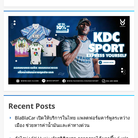
Disney+ จับมือ TikTok ดึงครีเอเตอร์เข้าแอป
เปลี่ยนแฟนคลับให้เป็นผู้สร้างคอนเทนต์
Oat Content
19 ชั่วโมง ago
Recent Posts
ทีมนักศึกษาจากเนเธอร์แลนด์เปิดตัว Stella Juva
BlaBlaCar เปิดให้บริการในไทย แพลตฟอร์มคาร์พูลระหว่าง
รถพยาบาลพลังงานแสงอาทิตย์คันแรกของโลก วิ่ง
เมือง ช่วยหารค่าน้ำมันและค่าทางด่วน
ไกลกว่า 700 กม.